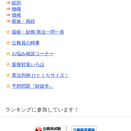
⇒
総則
⇒
物権
⇒
債権
⇒
親族・相続
☆
国税・財務 商法一問一答
☆
公務員の時事
☆
お悩み相談コーナー
☆
面接対策いろは
☆
憲法判例 ひとくちサイズ！
☆
予想問題『財政学』
ランキングに参加しています！