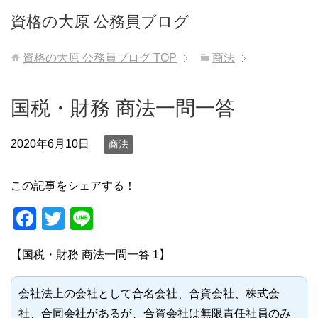
資格の大原 公務員ブログ
資格の大原 公務員ブログ
TOP
商法
国税・財務 商法一問一答
2020年6月10日
商法
この記事をシェアする！
F
T
Li
a
wi
n
【国税・財務 商法一問一答 1】
c
tt
e
e
er
会社法上の会社として合名会社、合資会社、株式会
b
社、合同会社があるが、合資会社は無限責任社員のみ