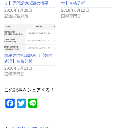
３】専門記述試験の概要
学】合格分析
2018年1月25日
2018年6月12日
記述試験対策
国税専門官
国税専門官試験科目【数的
処理】合格分析
2018年6月13日
国税専門官
この記事をシェアする！
F
T
Li
a
wi
n
c
tt
e