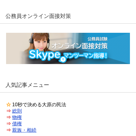
公務員オンライン面接対策
人気記事メニュー
☆
10秒で決める大原の民法
⇒
総則
⇒
物権
⇒
債権
⇒
親族・相続