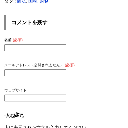
e
er
タグ :
商法
,
国税
,
財務
b
o
コメントを残す
o
k
名前
(必須)
メールアドレス（公開されません）
(必須)
ウェブサイト
上に表示された文字を入力してください。