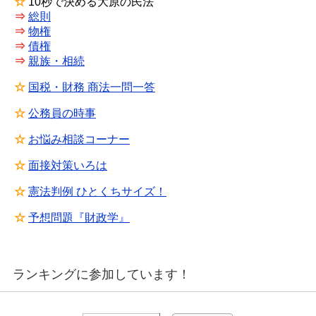
☆
10秒で決める大原の民法
⇒
総則
⇒
物権
⇒
債権
⇒
親族・相続
☆
国税・財務 商法一問一答
☆
公務員の時事
☆
お悩み相談コーナー
☆
面接対策いろは
☆
憲法判例 ひとくちサイズ！
☆
予想問題『財政学』
ランキングに参加しています！