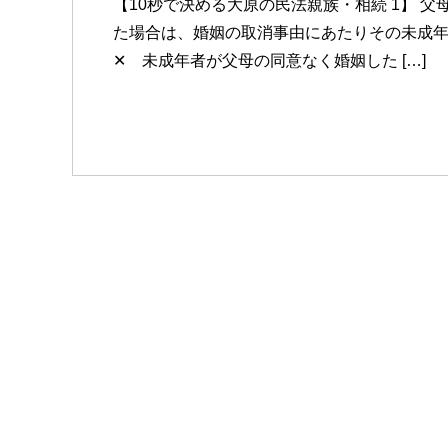
【10秒で決める大原の民法親族・相続 1】 
た場合は、婚姻の取消事由にあたりその未成年
✕ 未成年者が父母の同意なく婚姻した […]