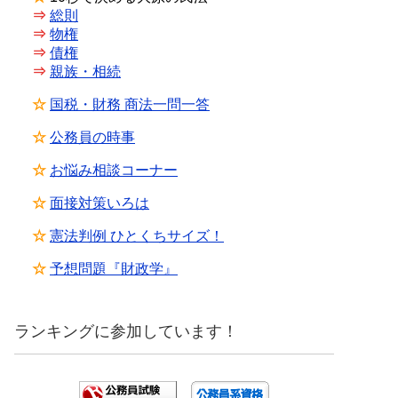
⇒
総則
⇒
物権
⇒
債権
⇒
親族・相続
☆
国税・財務 商法一問一答
☆
公務員の時事
☆
お悩み相談コーナー
☆
面接対策いろは
☆
憲法判例 ひとくちサイズ！
☆
予想問題『財政学』
ランキングに参加しています！