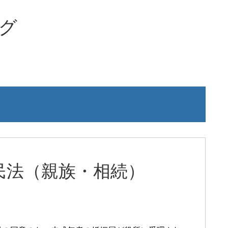
グ
民法（親族・相続）